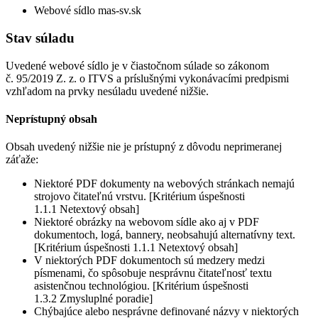
Webové sídlo mas-sv.sk
Stav súladu
Uvedené webové sídlo je v čiastočnom súlade so zákonom
č. 95/2019 Z. z. o ITVS a príslušnými vykonávacími predpismi
vzhľadom na prvky nesúladu uvedené nižšie.
Neprístupný obsah
Obsah uvedený nižšie nie je prístupný z dôvodu neprimeranej
záťaže:
Niektoré PDF dokumenty na webových stránkach nemajú
strojovo čitateľnú vrstvu. [Kritérium úspešnosti
1.1.1 Netextový obsah]
Niektoré obrázky na webovom sídle ako aj v PDF
dokumentoch, logá, bannery, neobsahujú alternatívny text.
[Kritérium úspešnosti 1.1.1 Netextový obsah]
V niektorých PDF dokumentoch sú medzery medzi
písmenami, čo spôsobuje nesprávnu čitateľnosť textu
asistenčnou technológiou. [Kritérium úspešnosti
1.3.2 Zmysluplné poradie]
Chýbajúce alebo nesprávne definované názvy v niektorých