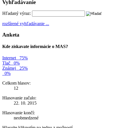
Vyhľadávanie
Hľadaný výraz:
rozšírené vyhľadávanie ...
Anketa
Kde získavate informácie o MAS?
Internet
75%
Tlač
0%
Známej
25%
0%
Celkom hlasov:
12
Hlasovanie začalo:
22. 10. 2015
Hlasovanie končí:
neobmedzené
Hlasujte kliknutím na jednu z možností