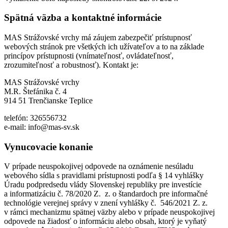
Spätná väzba a kontaktné informácie
MAS Strážovské vrchy má záujem zabezpečiť prístupnosť
webových stránok pre všetkých ich užívateľov a to na základe
princípov prístupnosti (vnímateľnosť, ovládateľnosť,
zrozumiteľnosť a robustnosť). Kontakt je:
MAS Strážovské vrchy
M.R. Štefánika č. 4
914 51 Trenčianske Teplice
telefón: 326556732
e-mail: info@mas-sv.sk
Vynucovacie konanie
V prípade neuspokojivej odpovede na oznámenie nesúladu
webového sídla s pravidlami prístupnosti podľa § 14 vyhlášky
Úradu podpredsedu vlády Slovenskej republiky pre investície
a informatizáciu č. 78/2020 Z. z. o štandardoch pre informačné
technológie verejnej správy v znení vyhlášky č. 546/2021 Z. z.
v rámci mechanizmu spätnej väzby alebo v prípade neuspokojivej
odpovede na žiadosť o informáciu alebo obsah, ktorý je vyňatý