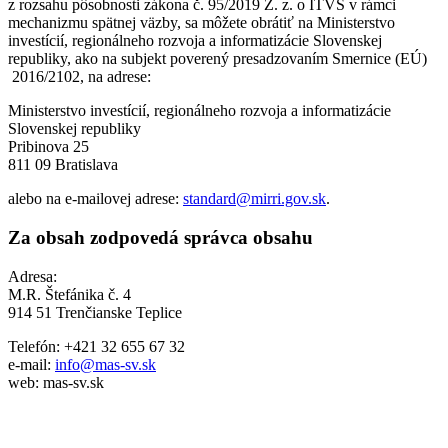
z rozsahu pôsobnosti zákona č. 95/2019 Z. z. o ITVS v rámci
mechanizmu spätnej väzby, sa môžete obrátiť na Ministerstvo
investícií, regionálneho rozvoja a informatizácie Slovenskej
republiky, ako na subjekt poverený presadzovaním Smernice (EÚ)
2016/2102, na adrese:
Ministerstvo investícií, regionálneho rozvoja a informatizácie
Slovenskej republiky
Pribinova 25
811 09 Bratislava
alebo na e-mailovej adrese:
standard@mirri.gov.sk
.
Za obsah zodpovedá správca obsahu
Adresa:
M.R. Štefánika č. 4
914 51 Trenčianske Teplice
Telefón: +421 32 655 67 32
e-mail:
info@mas-sv.sk
web: mas-sv.sk