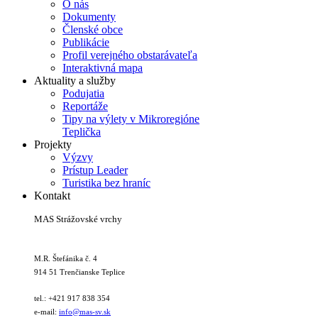
O nás
Dokumenty
Členské obce
Publikácie
Profil verejného obstarávateľa
Interaktivná mapa
Aktuality a služby
Podujatia
Reportáže
Tipy na výlety v Mikroregióne
Teplička
Projekty
Výzvy
Prístup Leader
Turistika bez hraníc
Kontakt
MAS Strážovské vrchy
M.R. Štefánika č. 4
914 51 Trenčianske Teplice
tel.: +421 917 838 354
e-mail:
info@mas-sv.sk