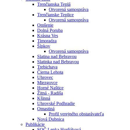
Trenčianska Teplá
Otvorená samospráva
Trenčianske Teplice
Otvorená samospráva
Omšenie
Dolná Poruba
Krásna Ves
Timoradza
Šípkov
Otvorená samospráva
Slatina nad Bebravou
Slatinka nad Bebravou
Trebichava
Čierna Lehota
Uhrovec
Miezgovce
Horné Naštice
Žitná - Radiša
Kšinná
Uhrovské Podhradie
Omastiná
Profil verejného obstarávateľa
Nová Dubnica
Publikácie
SOČ Lenka Horňáková