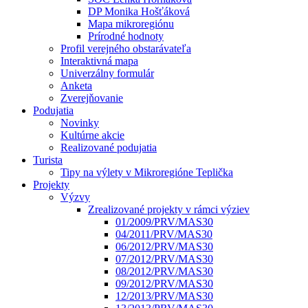
DP Monika Hošťáková
Mapa mikroregiónu
Prírodné hodnoty
Profil verejného obstarávateľa
Interaktivná mapa
Univerzálny formulár
Anketa
Zverejňovanie
Podujatia
Novinky
Kultúrne akcie
Realizované podujatia
Turista
Tipy na výlety v Mikroregióne Teplička
Projekty
Výzvy
Zrealizované projekty v rámci výziev
01/2009/PRV/MAS30
04/2011/PRV/MAS30
06/2012/PRV/MAS30
07/2012/PRV/MAS30
08/2012/PRV/MAS30
09/2012/PRV/MAS30
12/2013/PRV/MAS30