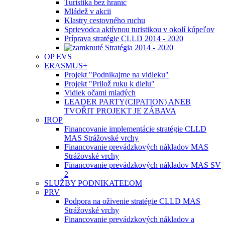
Turistika bez hraníc
Mládež v akcii
Klastry cestovného ruchu
Sprievodca aktívnou turistikou v okolí kúpeľov
Príprava stratégie CLLD 2014 - 2020
Stratégia 2014 - 2020
OP EVS
ERASMUS+
Projekt "Podnikajme na vidieku"
Projekt "Prilož ruku k dielu"
Vidiek očami mladých
LEADER PARTY(CIPATION) ANEB
TVOŘIT PROJEKT JE ZÁBAVA
IROP
Financovanie implementácie stratégie CLLD
MAS Strážovské vrchy
Financovanie prevádzkových nákladov MAS
Strážovské vrchy
Financovanie prevádzkových nákladov MAS SV
2
SLUŽBY PODNIKATEĽOM
PRV
Podpora na oživenie stratégie CLLD MAS
Strážovské vrchy
Financovanie prevádzkových nákladov a