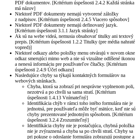
PDF dokumentov. [Kritérium úspešnosti 2.4.2 Každá stránka
má názov]
Niektoré PDF dokumenty nemajú vytvorené záložky
z nadpisov. [Kritérium úspešnosti 2.4.5 Viacero spôsobov]
Niektoré PDF dokumenty nemajú definovaný jazyk.
[Kritérium úspešnosti 3.1.1 Jazyk stránky]
Ak sú na webe videá, nemusia obsahovať titulky ani textový
prepis. [Kritérium úspešnosti 1.2.2 Titulky (pre média nahraté
vopred)]
Niektoré odkazy alebo položky menu otvárajú v novom okne
odkaz smerujúci mimo web a nie sú vizuálne odlíšené ikonou
a nenesú informáciu pre používateľov čítačky. [Kritérium
úspešnosti 2.4.9 Účel odkazu]
Nasledujúce chyby sa týkajú kontaktných formulárov na
webových stránkach.
Chyba, ktorá sa zobrazí pri nesprávne vyplnenom poli,
nezotrvá a po chvíli sa sama stratí. [Kritérium
úspešnosti 1.4.13 Vnímateľný]
Identifikácia chýb v rámci toho istého formulára nie je
jednotná, pre používateľa môže byť mätúce, keď nie sú
chyby prezentované jednotným spôsobom. [Kritérium
úspešnosti 3.2.4 Zrozumiteľný]
Identifikácia chyby nie je postačujúca, chybná položka
nie je zvýraznená a chyba sa po chvíli stratí. Chyby sa
pri pokuse o odoslanie formulára zobrazujú postupne a