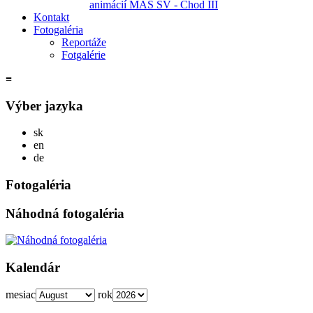
animácií MAS SV - Chod III
Kontakt
Fotogaléria
Reportáže
Fotgalérie
≡
Výber jazyka
Slovensky
sk
English
en
Deutsch
de
Fotogaléria
Náhodná fotogaléria
Kalendár
mesiac
rok