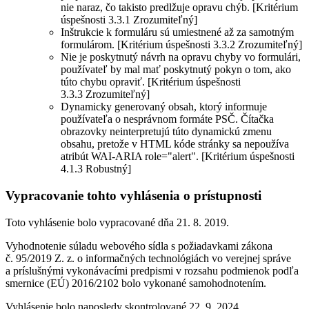
nie naraz, čo takisto predlžuje opravu chýb. [Kritérium
úspešnosti 3.3.1 Zrozumiteľný]
Inštrukcie k formuláru sú umiestnené až za samotným
formulárom. [Kritérium úspešnosti 3.3.2 Zrozumiteľný]
Nie je poskytnutý návrh na opravu chyby vo formulári,
používateľ by mal mať poskytnutý pokyn o tom, ako
túto chybu opraviť. [Kritérium úspešnosti
3.3.3 Zrozumiteľný]
Dynamicky generovaný obsah, ktorý informuje
používateľa o nesprávnom formáte PSČ. Čítačka
obrazovky neinterpretujú túto dynamickú zmenu
obsahu, pretože v HTML kóde stránky sa nepoužíva
atribút WAI-ARIA role="alert". [Kritérium úspešnosti
4.1.3 Robustný]
Vypracovanie tohto vyhlásenia o prístupnosti
Toto vyhlásenie bolo vypracované dňa 21. 8. 2019.
Vyhodnotenie súladu webového sídla s požiadavkami zákona
č. 95/2019 Z. z. o informačných technológiách vo verejnej správe
a príslušnými vykonávacími predpismi v rozsahu podmienok podľa
smernice (EÚ) 2016/2102 bolo vykonané samohodnotením.
Vyhlásenie bolo naposledy skontrolované 22. 9. 2024.