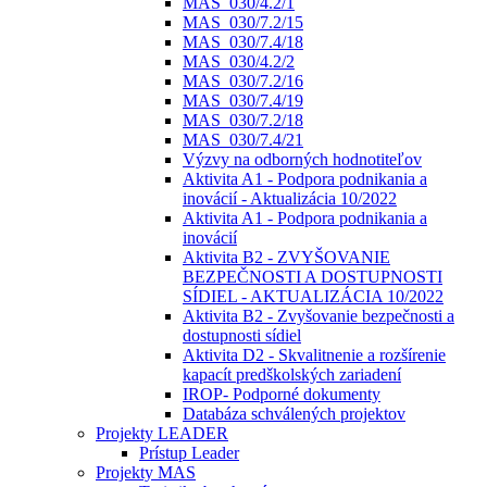
MAS_030/4.2/1
MAS_030/7.2/15
MAS_030/7.4/18
MAS_030/4.2/2
MAS_030/7.2/16
MAS_030/7.4/19
MAS_030/7.2/18
MAS_030/7.4/21
Výzvy na odborných hodnotiteľov
Aktivita A1 - Podpora podnikania a
inovácií - Aktualizácia 10/2022
Aktivita A1 - Podpora podnikania a
inovácií
Aktivita B2 - ZVYŠOVANIE
BEZPEČNOSTI A DOSTUPNOSTI
SÍDIEL - AKTUALIZÁCIA 10/2022
Aktivita B2 - Zvyšovanie bezpečnosti a
dostupnosti sídiel
Aktivita D2 - Skvalitnenie a rozšírenie
kapacít predškolských zariadení
IROP- Podporné dokumenty
Databáza schválených projektov
Projekty LEADER
Prístup Leader
Projekty MAS