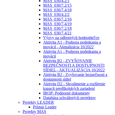
MAS_030/4.2/1
MAS_030/7.2/15
MAS_030/7.4/18
MAS_030/4.2/2
MAS_030/7.2/16
MAS_030/7.4/19
MAS_030/7.2/18
MAS_030/7.4/21
Výzvy na odborných hodnotiteľov
Aktivita A1 - Podpora podnikania a
inovácií - Aktualizácia 10/2022
Aktivita A1 - Podpora podnikania a
inovácií
Aktivita B2 - ZVYŠOVANIE
BEZPEČNOSTI A DOSTUPNOSTI
SÍDIEL - AKTUALIZÁCIA 10/2022
Aktivita B2 - Zvyšovanie bezpečnosti a
dostupnosti sídiel
Aktivita D2 - Skvalitnenie a rozšírenie
kapacít predškolských zariadení
IROP- Podporné dokumenty
Databáza schválených projektov
Projekty LEADER
Prístup Leader
Projekty MAS