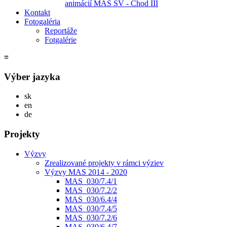
animácií MAS SV - Chod III
Kontakt
Fotogaléria
Reportáže
Fotgalérie
≡
Výber jazyka
Slovensky
sk
English
en
Deutsch
de
Projekty
Výzvy
Zrealizované projekty v rámci výziev
Výzvy MAS 2014 - 2020
MAS_030/7.4/1
MAS_030/7.2/2
MAS_030/6.4/4
MAS_030/7.4/5
MAS_030/7.2/6
MAS_030/6.4/7