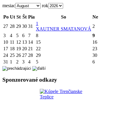
mesiac
rok
Po
Ut
St
Št
Pia
So
Ne
1
27
28
29
30
31
2
X
AUTNER SMATANOVÁ
3
4
5
6
7
8
9
10
11
12
13
14
15
16
17
18
19
20
21
22
23
24
25
26
27
28
29
30
31
1
2
3
4
5
6
Sponzorované odkazy