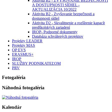
Aktivita B2 - ZVYŠOVANIE BEZPEČNOSTI
A DOSTUPNOSTI SÍDIEL -
AKTUALIZÁCIA 10/2022
Aktivita B2 - Zvyšovanie bezpečnosti a
dostupnosti sídiel
Aktivita D2 - Skvalitnenie a rozšírenie kapacít
predškolských zariadení
IROP- Podporné dokumenty
Databáza schválených projektov
Projekty LEADER
Projekty MAS
OP EVS
ERASMUS+
IROP
SLUŽBY PODNIKATEĽOM
PRV
Fotogaléria
Náhodná fotogaléria
Kalendár