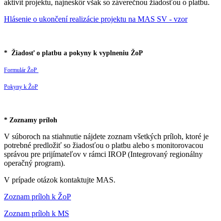
aktivít projektu, najneskôr však so záverečnou žiadosťou o platbu.
Hlásenie o ukončení realizácie projektu na MAS SV - vzor
* Žiadosť o platbu a pokyny k vyplneniu ŽoP
Formulár ŽoP
Pokyny k ŽoP
* Zoznamy príloh
V súboroch na stiahnutie nájdete zoznam všetkých príloh, ktoré je
potrebné predložiť so žiadosťou o platbu alebo s monitorovacou
správou pre prijímateľov v rámci IROP (Integrovaný regionálny
operačný program).
V prípade otázok kontaktujte MAS.
Zoznam príloh k ŽoP
Zoznam príloh k MS