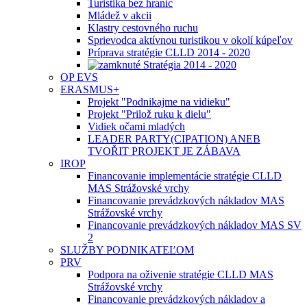
Turistika bez hraníc
Mládež v akcii
Klastry cestovného ruchu
Sprievodca aktívnou turistikou v okolí kúpeľov
Príprava stratégie CLLD 2014 - 2020
Stratégia 2014 - 2020
OP EVS
ERASMUS+
Projekt "Podnikajme na vidieku"
Projekt "Prilož ruku k dielu"
Vidiek očami mladých
LEADER PARTY(CIPATION) ANEB
TVOŘIT PROJEKT JE ZÁBAVA
IROP
Financovanie implementácie stratégie CLLD
MAS Strážovské vrchy
Financovanie prevádzkových nákladov MAS
Strážovské vrchy
Financovanie prevádzkových nákladov MAS SV
2
SLUŽBY PODNIKATEĽOM
PRV
Podpora na oživenie stratégie CLLD MAS
Strážovské vrchy
Financovanie prevádzkových nákladov a