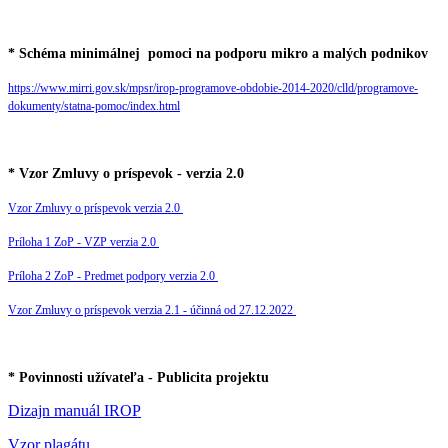
* Schéma minimálnej pomoci na podporu mikro a malých podnikov
https://www.mirri.gov.sk/mpsr/irop-programove-obdobie-2014-2020/clld/programove-
dokumenty/statna-pomoc/index.html
* Vzor Zmluvy o príspevok - verzia 2.0
Vzor Zmluvy o príspevok verzia 2.0
Príloha 1 ZoP - VZP verzia 2.0
Príloha 2 ZoP - Predmet podpory verzia 2.0
Vzor Zmluvy o príspevok verzia 2.1 - účinná od 27.12.2022
* Povinnosti užívateľa - Publicita projektu
Dizajn manuál IROP
Vzor plagátu