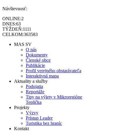
Návštevnosť:
ONLINE:
2
DNES:
63
TÝŽDEŇ:
1111
CELKOM:
363583
MAS SV
O nás
Dokumenty
Členské obce
Publikácie
Profil verejného obstarávateľa
Interaktivná mapa
Aktuality a služby
Podujatia
Reportáže
Tipy na výlety v Mikroregióne
Teplička
Projekty
Výzvy
Prístup Leader
Turistika bez hraníc
Kontakt