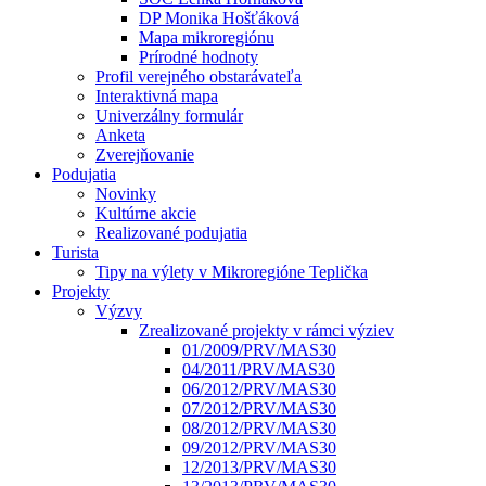
DP Monika Hošťáková
Mapa mikroregiónu
Prírodné hodnoty
Profil verejného obstarávateľa
Interaktivná mapa
Univerzálny formulár
Anketa
Zverejňovanie
Podujatia
Novinky
Kultúrne akcie
Realizované podujatia
Turista
Tipy na výlety v Mikroregióne Teplička
Projekty
Výzvy
Zrealizované projekty v rámci výziev
01/2009/PRV/MAS30
04/2011/PRV/MAS30
06/2012/PRV/MAS30
07/2012/PRV/MAS30
08/2012/PRV/MAS30
09/2012/PRV/MAS30
12/2013/PRV/MAS30