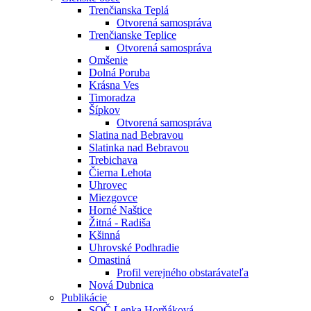
Trenčianska Teplá
Otvorená samospráva
Trenčianske Teplice
Otvorená samospráva
Omšenie
Dolná Poruba
Krásna Ves
Timoradza
Šípkov
Otvorená samospráva
Slatina nad Bebravou
Slatinka nad Bebravou
Trebichava
Čierna Lehota
Uhrovec
Miezgovce
Horné Naštice
Žitná - Radiša
Kšinná
Uhrovské Podhradie
Omastiná
Profil verejného obstarávateľa
Nová Dubnica
Publikácie
SOČ Lenka Horňáková