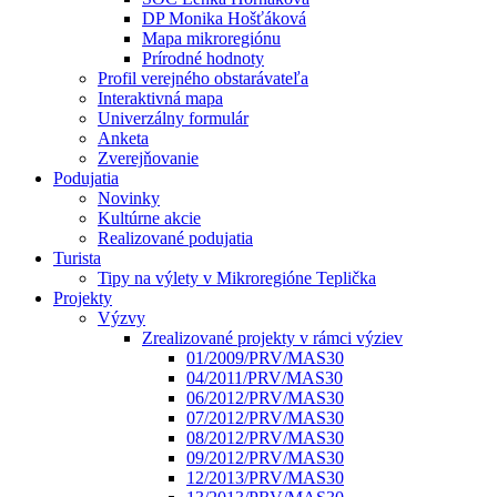
DP Monika Hošťáková
Mapa mikroregiónu
Prírodné hodnoty
Profil verejného obstarávateľa
Interaktivná mapa
Univerzálny formulár
Anketa
Zverejňovanie
Podujatia
Novinky
Kultúrne akcie
Realizované podujatia
Turista
Tipy na výlety v Mikroregióne Teplička
Projekty
Výzvy
Zrealizované projekty v rámci výziev
01/2009/PRV/MAS30
04/2011/PRV/MAS30
06/2012/PRV/MAS30
07/2012/PRV/MAS30
08/2012/PRV/MAS30
09/2012/PRV/MAS30
12/2013/PRV/MAS30