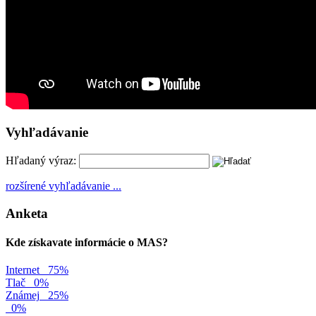
Vyhľadávanie
Hľadaný výraz:
rozšírené vyhľadávanie ...
Anketa
Kde získavate informácie o MAS?
Internet
75%
Tlač
0%
Známej
25%
0%