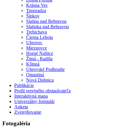
Krásna Ves
Timoradza
Šípkov
Slatina nad Bebravou
Slatinka nad Bebravou
Trebichava
Čierna Lehota
Uhrovec
Miezgovce
Horné Naštice
Žitná - Radiša
Kšinná
Uhrovské Podhradie
Omastiná
Nová Dubnica
Publikácie
Profil verejného obstarávateľa
Interaktivná mapa
Univerzálny formulár
Anketa
Zverejňovanie
Fotogaléria