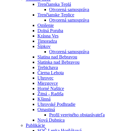
Trenčianska Teplá
Otvorená samospráva
Trenčianske Teplice
Otvorená samospráva
Omšenie
Dolná Poruba
Krásna Ves
Timoradza
Šípkov
Otvorená samospráva
Slatina nad Bebravou
Slatinka nad Bebravou
Trebichava
Čierna Lehota
Uhrovec
Miezgovce
Horné Naštice
Žitná - Radiša
Kšinná
Uhrovské Podhradie
Omastiná
Profil verejného obstarávateľa
Nová Dubnica
Publikácie
SOČ Lenka Horňáková