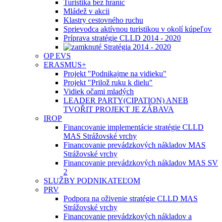
Turistika bez hraníc
Mládež v akcii
Klastry cestovného ruchu
Sprievodca aktívnou turistikou v okolí kúpeľov
Príprava stratégie CLLD 2014 - 2020
Stratégia 2014 - 2020
OP EVS
ERASMUS+
Projekt "Podnikajme na vidieku"
Projekt "Prilož ruku k dielu"
Vidiek očami mladých
LEADER PARTY(CIPATION) ANEB
TVOŘIT PROJEKT JE ZÁBAVA
IROP
Financovanie implementácie stratégie CLLD
MAS Strážovské vrchy
Financovanie prevádzkových nákladov MAS
Strážovské vrchy
Financovanie prevádzkových nákladov MAS SV
2
SLUŽBY PODNIKATEĽOM
PRV
Podpora na oživenie stratégie CLLD MAS
Strážovské vrchy
Financovanie prevádzkových nákladov a