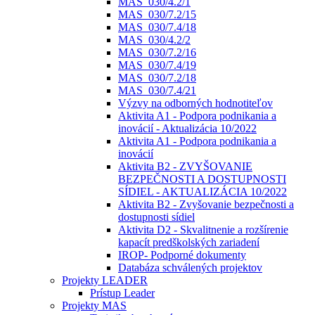
MAS_030/4.2/1
MAS_030/7.2/15
MAS_030/7.4/18
MAS_030/4.2/2
MAS_030/7.2/16
MAS_030/7.4/19
MAS_030/7.2/18
MAS_030/7.4/21
Výzvy na odborných hodnotiteľov
Aktivita A1 - Podpora podnikania a
inovácií - Aktualizácia 10/2022
Aktivita A1 - Podpora podnikania a
inovácií
Aktivita B2 - ZVYŠOVANIE
BEZPEČNOSTI A DOSTUPNOSTI
SÍDIEL - AKTUALIZÁCIA 10/2022
Aktivita B2 - Zvyšovanie bezpečnosti a
dostupnosti sídiel
Aktivita D2 - Skvalitnenie a rozšírenie
kapacít predškolských zariadení
IROP- Podporné dokumenty
Databáza schválených projektov
Projekty LEADER
Prístup Leader
Projekty MAS