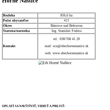
Horné Naštice
Rozloha
856,6 ha
Počet obyvateľov
423
Okres
Bánovce nad Bebravou
Starosta/starostka
Ing. Stanislav Fodora
tel.: 038/768 41 20
Kontakt
mail: ocu@obechornenastice.sk
web: www.obechornenastice.sk
OPLATÍ SA NAVŠTÍVIŤ, VIDIEŤ A PREJSŤ: