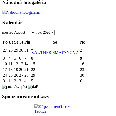
Náhodná fotogaléria
Kalendár
mesiac
rok
Po
Ut
St
Št
Pia
So
Ne
1
27
28
29
30
31
2
X
AUTNER SMATANOVÁ
3
4
5
6
7
8
9
10
11
12
13
14
15
16
17
18
19
20
21
22
23
24
25
26
27
28
29
30
31
1
2
3
4
5
6
Sponzorované odkazy