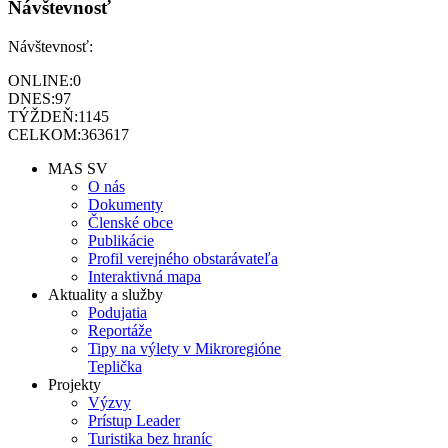
Návštevnosť
Návštevnosť:
ONLINE:
0
DNES:
97
TÝŽDEŇ:
1145
CELKOM:
363617
MAS SV
O nás
Dokumenty
Členské obce
Publikácie
Profil verejného obstarávateľa
Interaktivná mapa
Aktuality a služby
Podujatia
Reportáže
Tipy na výlety v Mikroregióne
Teplička
Projekty
Výzvy
Prístup Leader
Turistika bez hraníc