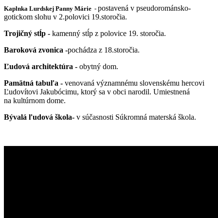
postavená v pseudorománsko-
Kaplnka Lurdskej Panny Márie -
gotickom slohu v 2.polovici 19.storočia.
Trojičný stĺp -
kamenný stĺp z polovice 19. storočia.
Baroková zvonica -
pochádza z 18.storočia.
Ľudová architektúra -
obytný dom.
Pamätná tabuľa -
venovaná významnému slovenskému hercovi
Ľudovítovi Jakubócimu, ktorý sa v obci narodil. Umiestnená
na kultúrnom dome.
Bývalá ľudová škola-
v súčasnosti Súkromná materská škola.