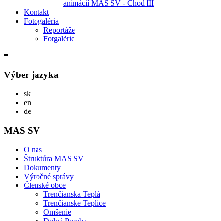
animácií MAS SV - Chod III
Kontakt
Fotogaléria
Reportáže
Fotgalérie
≡
Výber jazyka
Slovensky
sk
English
en
Deutsch
de
MAS SV
O nás
Štruktúra MAS SV
Dokumenty
Výročné správy
Členské obce
Trenčianska Teplá
Trenčianske Teplice
Omšenie
Dolná Poruba