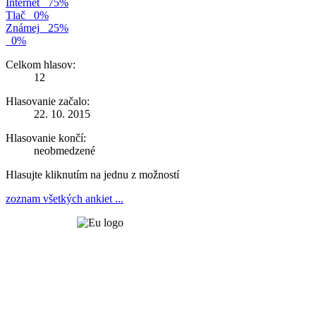
Internet
75%
Tlač
0%
Známej
25%
0%
Celkom hlasov:
12
Hlasovanie začalo:
22. 10. 2015
Hlasovanie končí:
neobmedzené
Hlasujte kliknutím na jednu z možností
zoznam všetkých ankiet ...