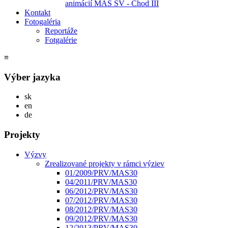
animácií MAS SV - Chod III
Kontakt
Fotogaléria
Reportáže
Fotgalérie
≡
Výber jazyka
Slovensky
sk
English
en
Deutsch
de
Projekty
Výzvy
Zrealizované projekty v rámci výziev
01/2009/PRV/MAS30
04/2011/PRV/MAS30
06/2012/PRV/MAS30
07/2012/PRV/MAS30
08/2012/PRV/MAS30
09/2012/PRV/MAS30
12/2013/PRV/MAS30