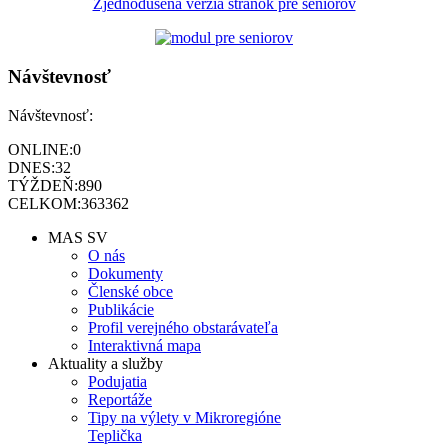
Zjednodušená verzia stránok pre seniorov
Návštevnosť
Návštevnosť:
ONLINE:
0
DNES:
32
TÝŽDEŇ:
890
CELKOM:
363362
MAS SV
O nás
Dokumenty
Členské obce
Publikácie
Profil verejného obstarávateľa
Interaktivná mapa
Aktuality a služby
Podujatia
Reportáže
Tipy na výlety v Mikroregióne
Teplička