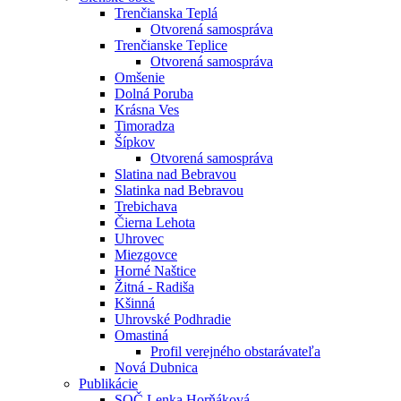
Trenčianska Teplá
Otvorená samospráva
Trenčianske Teplice
Otvorená samospráva
Omšenie
Dolná Poruba
Krásna Ves
Timoradza
Šípkov
Otvorená samospráva
Slatina nad Bebravou
Slatinka nad Bebravou
Trebichava
Čierna Lehota
Uhrovec
Miezgovce
Horné Naštice
Žitná - Radiša
Kšinná
Uhrovské Podhradie
Omastiná
Profil verejného obstarávateľa
Nová Dubnica
Publikácie
SOČ Lenka Horňáková