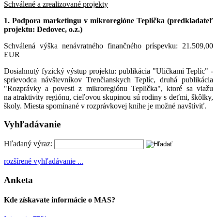
Schválené a zrealizované projekty
1. Podpora marketingu v mikroregióne Teplička (predkladateľ
projektu: Dedovec, o.z.)
Schválená výška nenávratného finančného príspevku: 21.509,00
EUR
Dosiahnutý fyzický výstup projektu: publikácia "Uličkami Teplíc" -
sprievodca návštevníkov Trenčianskych Teplíc, druhá publikácia
"Rozprávky a povesti z mikroregiónu Teplička", ktoré sa viažu
na atraktivity regiónu, cieľovou skupinou sú rodiny s deťmi, škôlky,
školy. Miesta spomínané v rozprávkovej knihe je možné navštíviť.
Vyhľadávanie
Hľadaný výraz:
rozšírené vyhľadávanie ...
Anketa
Kde získavate informácie o MAS?