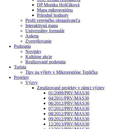
DP Monika Hošťáková
Mapa mikroregiónu
Prírodné hodnoty
Profil verejného obstarávateľa
Interaktivná mapa
Univerzálny formulár
Anketa
Zverejňovanie
Podujatia
Novinky
Kultúrne akcie
Realizované podujatia
Turista
Tipy na výlety v Mikroregióne Teplička
Projekty
Výzvy
Zrealizované projekty v rámci výziev
01/2009/PRV/MAS30
04/2011/PRV/MAS30
06/2012/PRV/MAS30
07/2012/PRV/MAS30
08/2012/PRV/MAS30
09/2012/PRV/MAS30
12/2013/PRV/MAS30