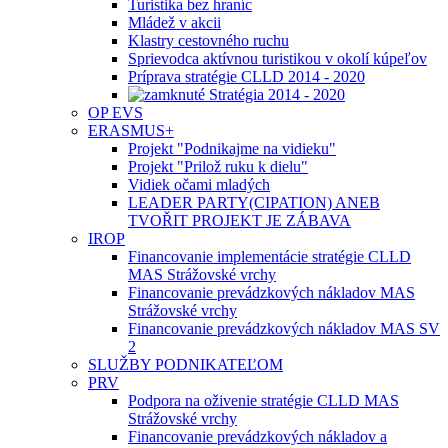
Turistika bez hraníc
Mládež v akcii
Klastry cestovného ruchu
Sprievodca aktívnou turistikou v okolí kúpeľov
Príprava stratégie CLLD 2014 - 2020
Stratégia 2014 - 2020
OP EVS
ERASMUS+
Projekt "Podnikajme na vidieku"
Projekt "Prilož ruku k dielu"
Vidiek očami mladých
LEADER PARTY(CIPATION) ANEB
TVOŘIT PROJEKT JE ZÁBAVA
IROP
Financovanie implementácie stratégie CLLD
MAS Strážovské vrchy
Financovanie prevádzkových nákladov MAS
Strážovské vrchy
Financovanie prevádzkových nákladov MAS SV
2
SLUŽBY PODNIKATEĽOM
PRV
Podpora na oživenie stratégie CLLD MAS
Strážovské vrchy
Financovanie prevádzkových nákladov a