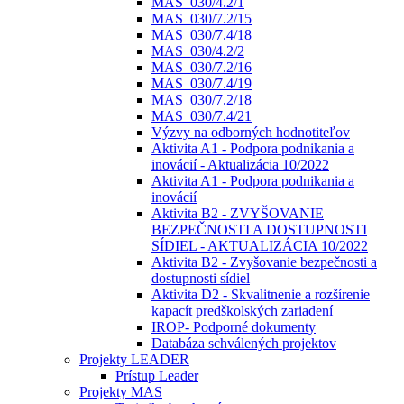
MAS_030/4.2/1
MAS_030/7.2/15
MAS_030/7.4/18
MAS_030/4.2/2
MAS_030/7.2/16
MAS_030/7.4/19
MAS_030/7.2/18
MAS_030/7.4/21
Výzvy na odborných hodnotiteľov
Aktivita A1 - Podpora podnikania a
inovácií - Aktualizácia 10/2022
Aktivita A1 - Podpora podnikania a
inovácií
Aktivita B2 - ZVYŠOVANIE
BEZPEČNOSTI A DOSTUPNOSTI
SÍDIEL - AKTUALIZÁCIA 10/2022
Aktivita B2 - Zvyšovanie bezpečnosti a
dostupnosti sídiel
Aktivita D2 - Skvalitnenie a rozšírenie
kapacít predškolských zariadení
IROP- Podporné dokumenty
Databáza schválených projektov
Projekty LEADER
Prístup Leader
Projekty MAS