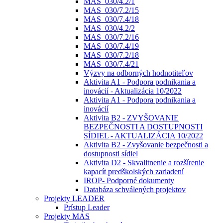
MAS_030/4.2/1
MAS_030/7.2/15
MAS_030/7.4/18
MAS_030/4.2/2
MAS_030/7.2/16
MAS_030/7.4/19
MAS_030/7.2/18
MAS_030/7.4/21
Výzvy na odborných hodnotiteľov
Aktivita A1 - Podpora podnikania a
inovácií - Aktualizácia 10/2022
Aktivita A1 - Podpora podnikania a
inovácií
Aktivita B2 - ZVYŠOVANIE
BEZPEČNOSTI A DOSTUPNOSTI
SÍDIEL - AKTUALIZÁCIA 10/2022
Aktivita B2 - Zvyšovanie bezpečnosti a
dostupnosti sídiel
Aktivita D2 - Skvalitnenie a rozšírenie
kapacít predškolských zariadení
IROP- Podporné dokumenty
Databáza schválených projektov
Projekty LEADER
Prístup Leader
Projekty MAS