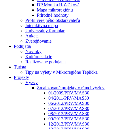
DP Monika Hošťáková
Mapa mikroregiónu
Prírodné hodnoty
Profil verejného obstarávateľa
Interaktivná mapa
Univerzálny formulár
Anketa
Zverejňovanie
Podujatia
Novinky
Kultúrne akcie
Realizované podujatia
Turista
Tipy na výlety v Mikroregióne Teplička
Projekty
Výzvy
Zrealizované projekty v rámci výziev
01/2009/PRV/MAS30
04/2011/PRV/MAS30
06/2012/PRV/MAS30
07/2012/PRV/MAS30
08/2012/PRV/MAS30
09/2012/PRV/MAS30
12/2013/PRV/MAS30