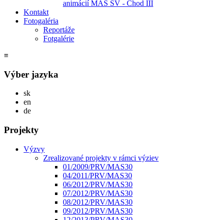
animácií MAS SV - Chod III
Kontakt
Fotogaléria
Reportáže
Fotgalérie
≡
Výber jazyka
Slovensky
sk
English
en
Deutsch
de
Projekty
Výzvy
Zrealizované projekty v rámci výziev
01/2009/PRV/MAS30
04/2011/PRV/MAS30
06/2012/PRV/MAS30
07/2012/PRV/MAS30
08/2012/PRV/MAS30
09/2012/PRV/MAS30
12/2013/PRV/MAS30