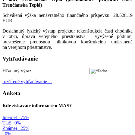
Trenčianska Teplá)
Schválená výška nenávratného finančného príspevku: 28.528,19
EUR
Dosiahnutý fyzický výstup projektu: rekonštrukcia časti chodníka
v obci, úprava verejného priestranstva - vyvýšené pódium,
prestrešenie prenosnou hliníkovou konštrukciou umiestnená
na verejnom priestranstve.
Vyhľadávanie
Hľadaný výraz:
rozšírené vyhľadávanie ...
Anketa
Kde získavate informácie o MAS?
Internet
75%
Tlač
0%
Známej
25%
0%