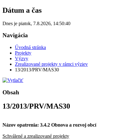
Dátum a čas
Dnes je
piatok
,
7.8.2026
,
14:50:40
Navigácia
Úvodná stránka
Projekty
Výzvy
Zrealizované projekty v rámci výziev
13/2013/PRV/MAS30
Obsah
13/2013/PRV/MAS30
Názov opatrenia: 3.4.2 Obnova a rozvoj obcí
Schválené a zrealizované projekty