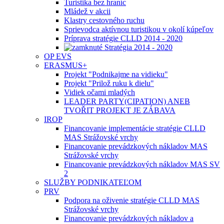
Turistika bez hraníc
Mládež v akcii
Klastry cestovného ruchu
Sprievodca aktívnou turistikou v okolí kúpeľov
Príprava stratégie CLLD 2014 - 2020
Stratégia 2014 - 2020
OP EVS
ERASMUS+
Projekt "Podnikajme na vidieku"
Projekt "Prilož ruku k dielu"
Vidiek očami mladých
LEADER PARTY(CIPATION) ANEB
TVOŘIT PROJEKT JE ZÁBAVA
IROP
Financovanie implementácie stratégie CLLD
MAS Strážovské vrchy
Financovanie prevádzkových nákladov MAS
Strážovské vrchy
Financovanie prevádzkových nákladov MAS SV
2
SLUŽBY PODNIKATEĽOM
PRV
Podpora na oživenie stratégie CLLD MAS
Strážovské vrchy
Financovanie prevádzkových nákladov a