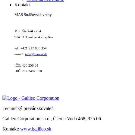
Kontakt
MAS Strážovské vrchy
M.R. Štefánika č. 4
914 51 Trenčianske Teplice
tel.: +421 917 838 354
e-mail:
info@mas-sv.sk
IČO: 420 256 64
DIČ: 202 24975 10
Technický prevádzkovateľ:
Galileo Corporation s.r.o., Čierna Voda 468, 925 06
Kontakt:
www.igalileo.sk