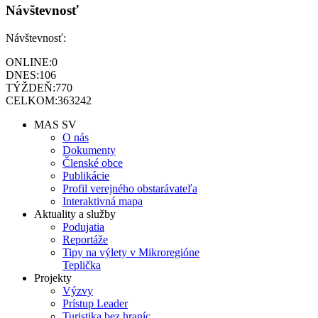
Návštevnosť
Návštevnosť:
ONLINE:
0
DNES:
106
TÝŽDEŇ:
770
CELKOM:
363242
MAS SV
O nás
Dokumenty
Členské obce
Publikácie
Profil verejného obstarávateľa
Interaktivná mapa
Aktuality a služby
Podujatia
Reportáže
Tipy na výlety v Mikroregióne
Teplička
Projekty
Výzvy
Prístup Leader
Turistika bez hraníc