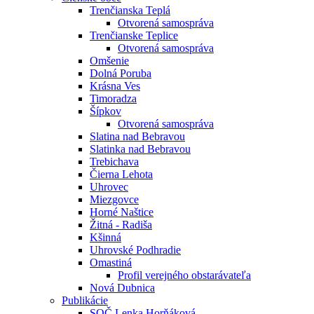
Trenčianska Teplá
Otvorená samospráva
Trenčianske Teplice
Otvorená samospráva
Omšenie
Dolná Poruba
Krásna Ves
Timoradza
Šípkov
Otvorená samospráva
Slatina nad Bebravou
Slatinka nad Bebravou
Trebichava
Čierna Lehota
Uhrovec
Miezgovce
Horné Naštice
Žitná - Radiša
Kšinná
Uhrovské Podhradie
Omastiná
Profil verejného obstarávateľa
Nová Dubnica
Publikácie
SOČ Lenka Horňáková