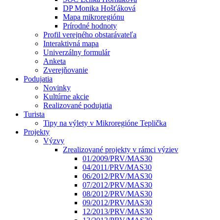
DP Monika Hošťáková
Mapa mikroregiónu
Prírodné hodnoty
Profil verejného obstarávateľa
Interaktivná mapa
Univerzálny formulár
Anketa
Zverejňovanie
Podujatia
Novinky
Kultúrne akcie
Realizované podujatia
Turista
Tipy na výlety v Mikroregióne Teplička
Projekty
Výzvy
Zrealizované projekty v rámci výziev
01/2009/PRV/MAS30
04/2011/PRV/MAS30
06/2012/PRV/MAS30
07/2012/PRV/MAS30
08/2012/PRV/MAS30
09/2012/PRV/MAS30
12/2013/PRV/MAS30