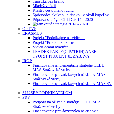
Turistika bez hraníc
Mládež v akcii
Klastry cestovného ruchu
Sprievodca aktívnou turistikou v okolí kúpeľov
Príprava stratégie CLLD 2014 - 2020
Stratégia 2014 - 2020
OP EVS
ERASMUS+
Projekt "Podnikajme na vidieku"
Projekt "Prilož ruku k dielu"
Vidiek očami mladých
LEADER PARTY(CIPATION) ANEB
TVOŘIT PROJEKT JE ZÁBAVA
IROP
Financovanie implementácie stratégie CLLD
MAS Strážovské vrchy
Financovanie prevádzkových nákladov MAS
Strážovské vrchy
Financovanie prevádzkových nákladov MAS SV
2
SLUŽBY PODNIKATEĽOM
PRV
Podpora na oživenie stratégie CLLD MAS
Strážovské vrchy
Financovanie prevádzkových nákladov a