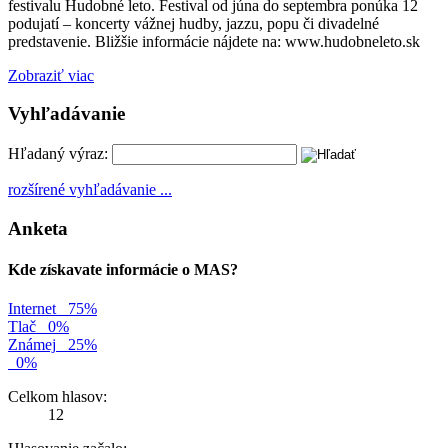
festivalu Hudobné leto. Festival od júna do septembra ponúka 12
podujatí – koncerty vážnej hudby, jazzu, popu či divadelné
predstavenie. Bližšie informácie nájdete na: www.hudobneleto.sk
Zobraziť viac
Vyhľadávanie
Hľadaný výraz:
rozšírené vyhľadávanie ...
Anketa
Kde získavate informácie o MAS?
Internet
75%
Tlač
0%
Známej
25%
0%
Celkom hlasov:
12