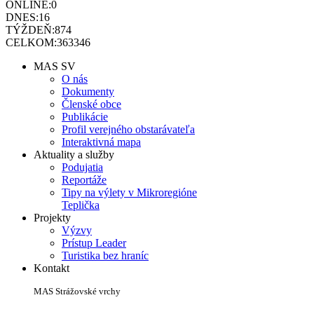
ONLINE:
0
DNES:
16
TÝŽDEŇ:
874
CELKOM:
363346
MAS SV
O nás
Dokumenty
Členské obce
Publikácie
Profil verejného obstarávateľa
Interaktivná mapa
Aktuality a služby
Podujatia
Reportáže
Tipy na výlety v Mikroregióne
Teplička
Projekty
Výzvy
Prístup Leader
Turistika bez hraníc
Kontakt
MAS Strážovské vrchy