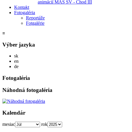
animácií MAS SV - Chod III
Kontakt
Fotogaléria
Reportáže
Fotgalérie
≡
Výber jazyka
Slovensky
sk
English
en
Deutsch
de
Fotogaléria
Náhodná fotogaléria
Kalendár
mesiac
rok