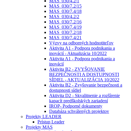
MAS_030/4.2/1
MAS_030/7.2/15
MAS_030/7.4/18
MAS_030/4.2/2
MAS_030/7.2/16
MAS_030/7.4/19
MAS_030/7.2/18
MAS_030/7.4/21
Výzvy na odborných hodnotiteľov
Aktivita A1 - Podpora podnikania a
inovácií - Aktualizácia 10/2022
Aktivita A1 - Podpora podnikania a
inovácií
Aktivita B2 - ZVYŠOVANIE
BEZPEČNOSTI A DOSTUPNOSTI
SÍDIEL - AKTUALIZÁCIA 10/2022
Aktivita B2 - Zvyšovanie bezpečnosti a
dostupnosti sídiel
Aktivita D2 - Skvalitnenie a rozšírenie
kapacít predškolských zariadení
IROP- Podporné dokumenty
Databáza schválených projektov
Projekty LEADER
Prístup Leader
Projekty MAS