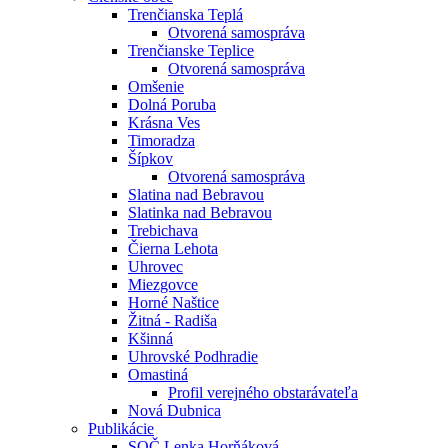
Trenčianska Teplá
Otvorená samospráva
Trenčianske Teplice
Otvorená samospráva
Omšenie
Dolná Poruba
Krásna Ves
Timoradza
Šípkov
Otvorená samospráva
Slatina nad Bebravou
Slatinka nad Bebravou
Trebichava
Čierna Lehota
Uhrovec
Miezgovce
Horné Naštice
Žitná - Radiša
Kšinná
Uhrovské Podhradie
Omastiná
Profil verejného obstarávateľa
Nová Dubnica
Publikácie
SOČ Lenka Horňáková