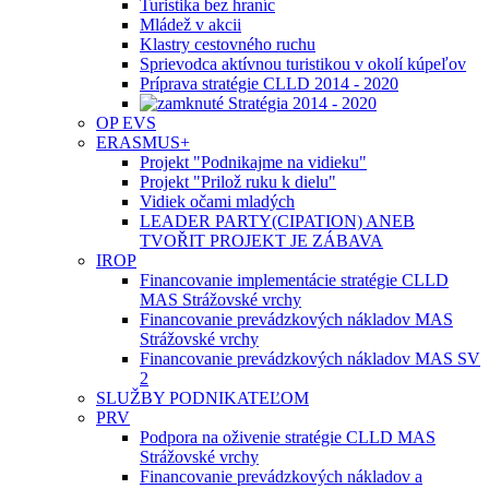
Turistika bez hraníc
Mládež v akcii
Klastry cestovného ruchu
Sprievodca aktívnou turistikou v okolí kúpeľov
Príprava stratégie CLLD 2014 - 2020
Stratégia 2014 - 2020
OP EVS
ERASMUS+
Projekt "Podnikajme na vidieku"
Projekt "Prilož ruku k dielu"
Vidiek očami mladých
LEADER PARTY(CIPATION) ANEB
TVOŘIT PROJEKT JE ZÁBAVA
IROP
Financovanie implementácie stratégie CLLD
MAS Strážovské vrchy
Financovanie prevádzkových nákladov MAS
Strážovské vrchy
Financovanie prevádzkových nákladov MAS SV
2
SLUŽBY PODNIKATEĽOM
PRV
Podpora na oživenie stratégie CLLD MAS
Strážovské vrchy
Financovanie prevádzkových nákladov a