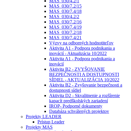
MAS_030/4.2/1
MAS_030/7.2/15
MAS_030/7.4/18
MAS_030/4.2/2
MAS_030/7.2/16
MAS_030/7.4/19
MAS_030/7.2/18
MAS_030/7.4/21
Výzvy na odborných hodnotiteľov
Aktivita A1 - Podpora podnikania a
inovácií - Aktualizácia 10/2022
Aktivita A1 - Podpora podnikania a
inovácií
Aktivita B2 - ZVYŠOVANIE
BEZPEČNOSTI A DOSTUPNOSTI
SÍDIEL - AKTUALIZÁCIA 10/2022
Aktivita B2 - Zvyšovanie bezpečnosti a
dostupnosti sídiel
Aktivita D2 - Skvalitnenie a rozšírenie
kapacít predškolských zariadení
IROP- Podporné dokumenty
Databáza schválených projektov
Projekty LEADER
Prístup Leader
Projekty MAS