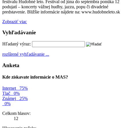
festivalu Hudobné leto. Festival od júna do septembra ponúka 12
podujatí – koncerty vážnej hudby, jazzu, popu či divadelné
predstavenie. Bližšie informácie nájdete na: www.hudobneleto.sk
Zobraziť viac
Vyhľadávanie
Hľadaný výraz:
rozšírené vyhľadávanie ...
Anketa
Kde získavate informácie o MAS?
Internet
75%
Tlač
0%
Známej
25%
0%
Celkom hlasov:
12