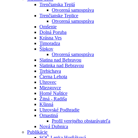
Trenčianska Teplá
Otvorená samospráva
Trenčianske Teplice
Otvorená samospráva
Omšenie
Dolná Poruba
Krásna Ves
Timoradza
Šípkov
Otvorená samospráva
Slatina nad Bebravou
Slatinka nad Bebravou
Trebichava
Čierna Lehota
Uhrovec
Miezgovce
Horné Naštice
Žitná - Radiša
Kšinná
Uhrovské Podhradie
Omastiná
Profil verejného obstarávateľa
Nová Dubnica
Publikácie
SOČ Lenka Horňáková