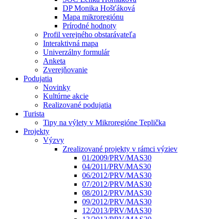
DP Monika Hošťáková
Mapa mikroregiónu
Prírodné hodnoty
Profil verejného obstarávateľa
Interaktivná mapa
Univerzálny formulár
Anketa
Zverejňovanie
Podujatia
Novinky
Kultúrne akcie
Realizované podujatia
Turista
Tipy na výlety v Mikroregióne Teplička
Projekty
Výzvy
Zrealizované projekty v rámci výziev
01/2009/PRV/MAS30
04/2011/PRV/MAS30
06/2012/PRV/MAS30
07/2012/PRV/MAS30
08/2012/PRV/MAS30
09/2012/PRV/MAS30
12/2013/PRV/MAS30