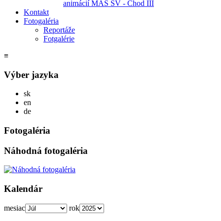
animácií MAS SV - Chod III
Kontakt
Fotogaléria
Reportáže
Fotgalérie
≡
Výber jazyka
Slovensky
sk
English
en
Deutsch
de
Fotogaléria
Náhodná fotogaléria
Kalendár
mesiac
rok