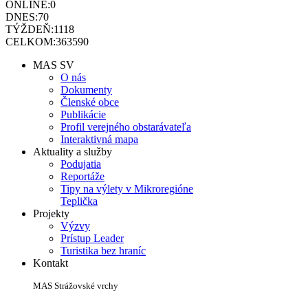
ONLINE:
0
DNES:
70
TÝŽDEŇ:
1118
CELKOM:
363590
MAS SV
O nás
Dokumenty
Členské obce
Publikácie
Profil verejného obstarávateľa
Interaktivná mapa
Aktuality a služby
Podujatia
Reportáže
Tipy na výlety v Mikroregióne
Teplička
Projekty
Výzvy
Prístup Leader
Turistika bez hraníc
Kontakt
MAS Strážovské vrchy