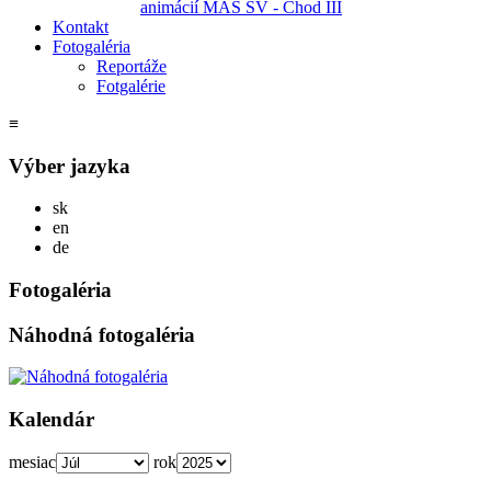
animácií MAS SV - Chod III
Kontakt
Fotogaléria
Reportáže
Fotgalérie
≡
Výber jazyka
Slovensky
sk
English
en
Deutsch
de
Fotogaléria
Náhodná fotogaléria
Kalendár
mesiac
rok