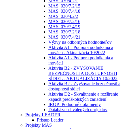
MAS_030/4.2/1
MAS_030/7.2/15
MAS_030/7.4/18
MAS_030/4.2/2
MAS_030/7.2/16
MAS_030/7.4/19
MAS_030/7.2/18
MAS_030/7.4/21
Výzvy na odborných hodnotiteľov
Aktivita A1 - Podpora podnikania a
inovácií - Aktualizácia 10/2022
Aktivita A1 - Podpora podnikania a
inovácií
Aktivita B2 - ZVYŠOVANIE
BEZPEČNOSTI A DOSTUPNOSTI
SÍDIEL - AKTUALIZÁCIA 10/2022
Aktivita B2 - Zvyšovanie bezpečnosti a
dostupnosti sídiel
Aktivita D2 - Skvalitnenie a rozšírenie
kapacít predškolských zariadení
IROP- Podporné dokumenty
Databáza schválených projektov
Projekty LEADER
Prístup Leader
Projekty MAS