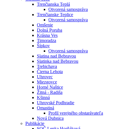
Trenčianska Teplá
Otvorená samospráva
Trenčianske Teplice
Otvorená samospráva
Omšenie
Dolná Poruba
Krásna Ves
Timoradza
Šípkov
Otvorená samospráva
Slatina nad Bebravou
Slatinka nad Bebravou
Trebichava
Čierna Lehota
Uhrovec
Miezgovce
Horné Naštice
Žitná - Radiša
Kšinná
Uhrovské Podhradie
Omastiná
Profil verejného obstarávateľa
Nová Dubnica
Publikácie
SOČ Lenka Horňáková