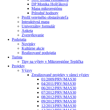
DP Monika Hošťáková
Mapa mikroregiónu
Prírodné hodnoty
Profil verejného obstarávateľa
Interaktivná mapa
Univerzálny formulár
Anketa
Zverejňovanie
Podujatia
Novinky
Kultúrne akcie
Realizované podujatia
Turista
Tipy na výlety v Mikroregióne Teplička
Projekty
Výzvy
Zrealizované projekty v rámci výziev
01/2009/PRV/MAS30
04/2011/PRV/MAS30
06/2012/PRV/MAS30
07/2012/PRV/MAS30
08/2012/PRV/MAS30
09/2012/PRV/MAS30
12/2013/PRV/MAS30