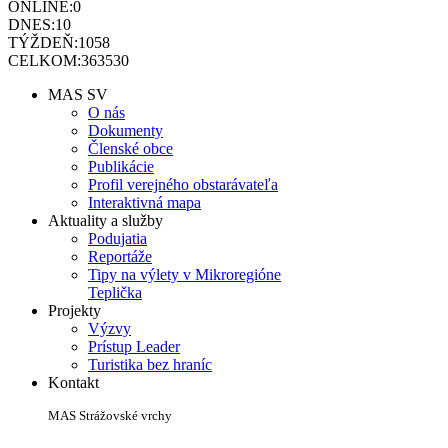
ONLINE:
0
DNES:
10
TÝŽDEŇ:
1058
CELKOM:
363530
MAS SV
O nás
Dokumenty
Členské obce
Publikácie
Profil verejného obstarávateľa
Interaktivná mapa
Aktuality a služby
Podujatia
Reportáže
Tipy na výlety v Mikroregióne
Teplička
Projekty
Výzvy
Prístup Leader
Turistika bez hraníc
Kontakt
MAS Strážovské vrchy