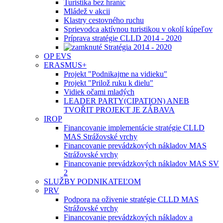
Turistika bez hraníc
Mládež v akcii
Klastry cestovného ruchu
Sprievodca aktívnou turistikou v okolí kúpeľov
Príprava stratégie CLLD 2014 - 2020
Stratégia 2014 - 2020
OP EVS
ERASMUS+
Projekt "Podnikajme na vidieku"
Projekt "Prilož ruku k dielu"
Vidiek očami mladých
LEADER PARTY(CIPATION) ANEB
TVOŘIT PROJEKT JE ZÁBAVA
IROP
Financovanie implementácie stratégie CLLD
MAS Strážovské vrchy
Financovanie prevádzkových nákladov MAS
Strážovské vrchy
Financovanie prevádzkových nákladov MAS SV
2
SLUŽBY PODNIKATEĽOM
PRV
Podpora na oživenie stratégie CLLD MAS
Strážovské vrchy
Financovanie prevádzkových nákladov a