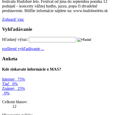
festivalu Hudobné leto. Festival od júna do septembra ponúka 12
podujatí – koncerty vážnej hudby, jazzu, popu či divadelné
predstavenie. Bližšie informácie nájdete na: www.hudobneleto.sk
Zobraziť viac
Vyhľadávanie
Hľadaný výraz:
rozšírené vyhľadávanie ...
Anketa
Kde získavate informácie o MAS?
Internet
75%
Tlač
0%
Známej
25%
0%
Celkom hlasov:
12